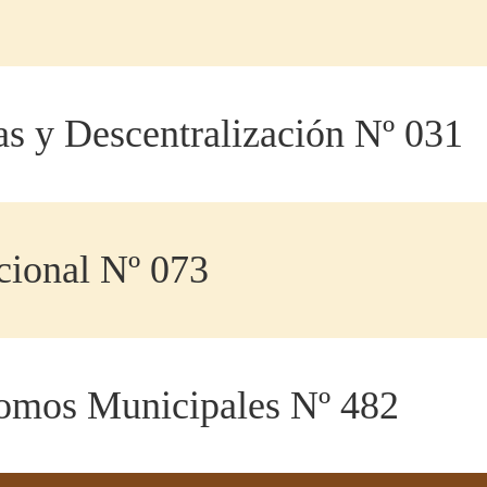
s y Descentralización Nº 031
cional Nº 073
omos Municipales Nº 482