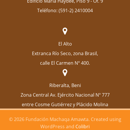
Edificio María Haydee, Piso 9 - Of. 9
Teléfono: (591-2) 2410004
El Alto
Extranca Río Seco, zona Brasil,
calle El Carmen Nº 400.
Riberalta, Beni
Zona Central Av. Ejército Nacional Nº 777
entre Cosme Gutiérrez y Plácido Molina
© 2026 Fundación Machaqa Amawta. Created using
WordPress and
Colibri