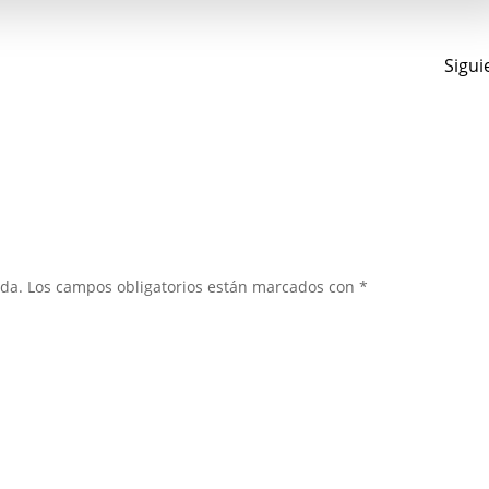
Na
Sigui
de
en
ada.
Los campos obligatorios están marcados con
*