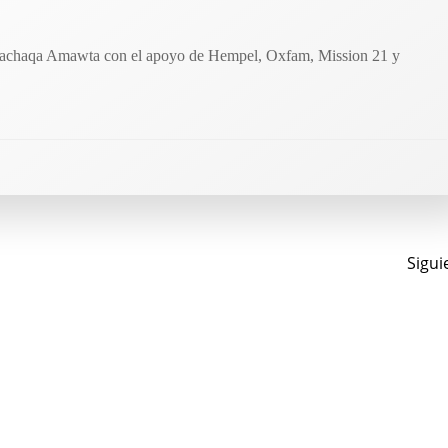
 Machaqa Amawta con el apoyo de Hempel, Oxfam, Mission 21 y
Na
Sigui
de
en